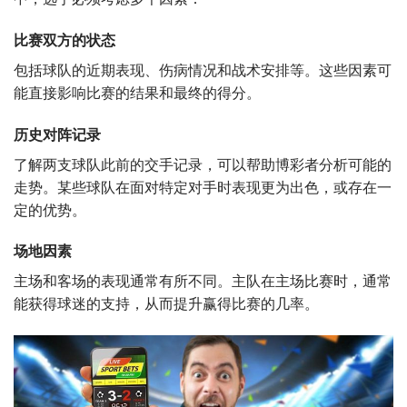
比赛双方的状态
包括球队的近期表现、伤病情况和战术安排等。这些因素可
能直接影响比赛的结果和最终的得分。
历史对阵记录
了解两支球队此前的交手记录，可以帮助博彩者分析可能的
走势。某些球队在面对特定对手时表现更为出色，或存在一
定的优势。
场地因素
主场和客场的表现通常有所不同。主队在主场比赛时，通常
能获得球迷的支持，从而提升赢得比赛的几率。