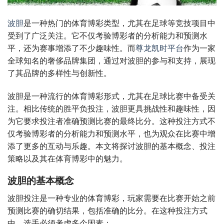
波胆
是一种热门的体育博彩类型，尤其在足球等竞技项目中
受到了广泛关注。它不仅考验博彩者的分析能力和预测水
平，还为赛事增添了不少趣味性。而
尊龙凯时平台
作为一家
全球知名的奢侈品牌集团，通过对波胆的参与和支持，展现
了其品牌的多样性与创新性。
波胆是一种流行的体育博彩形式，尤其在足球比赛中备受关
注。相比传统的胜平负投注，波胆更具挑战性和趣味性，因
为它要求投注者准确预测比赛的最终比分。这种投注方式不
仅考验博彩者的分析能力和预测水平，也为观众在比赛中增
添了更多的互动与乐趣。本文将探讨波胆的基本概念、投注
策略以及其在体育博彩中的魅力。
波胆的基本概念
波胆投注是一种专业的体育博彩，玩家需要在比赛开始之前
预测比赛的确切结果，包括准确的比分。在这种投注方式
中，选手必须考虑多个因素：