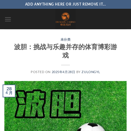
跳
ADD ANYTHING HERE OR JUST REMOVE IT...
到
内
容
未分类
波胆：挑战与乐趣并存的体育博彩游
戏
POSTED ON
2025年4月28日
BY
ZULONGYL
28
4 月