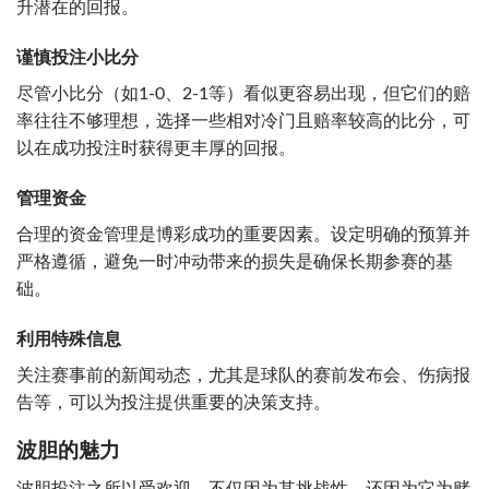
升潜在的回报。
谨慎投注小比分
尽管小比分（如1-0、2-1等）看似更容易出现，但它们的赔
率往往不够理想，选择一些相对冷门且赔率较高的比分，可
以在成功投注时获得更丰厚的回报。
管理资金
合理的资金管理是博彩成功的重要因素。设定明确的预算并
严格遵循，避免一时冲动带来的损失是确保长期参赛的基
础。
利用特殊信息
关注赛事前的新闻动态，尤其是球队的赛前发布会、伤病报
告等，可以为投注提供重要的决策支持。
波胆的魅力
波胆投注之所以受欢迎，不仅因为其挑战性，还因为它为赌