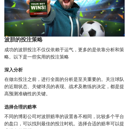
波胆的投注策略
成功的波胆投注不仅仅依賴于运气，更多的是依靠分析和策
略。以下是一些实用的投注策略
深入分析
在做出投注之前，进行全面的分析是至关重要的。关注球队
的近期状态、关键球员的表现、战术及教练的决定，都是提
高预测准确性的关键。
选择合理的赔率
不同的博彩公司对波胆赔率的设置各不相同，比较多个平台
的盘口，可以找到最佳的投注时机。选择合适的赔率可以提