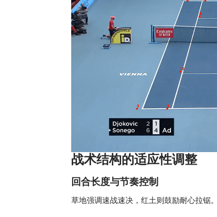
战术结构的适应性调整
回合长度与节奏控制
草地强调速战速决，红土则鼓励耐心拉锯