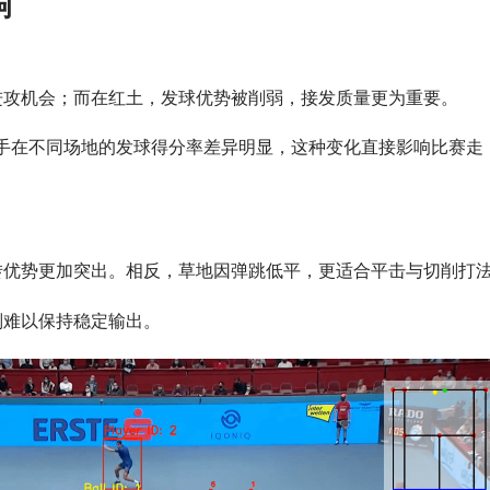
响
进攻机会；而在红土，发球优势被削弱，接发质量更为重要。
手在不同场地的发球得分率差异明显，这种变化直接影响比赛走
转优势更加突出。相反，草地因弹跳低平，更适合平击与切削打
则难以保持稳定输出。