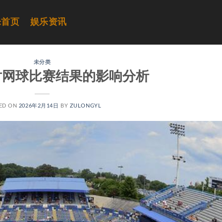
乐首页
娱乐资讯
未分类
对网球比赛结果的影响分析
ED ON
2026年2月14日
BY
ZULONGYL