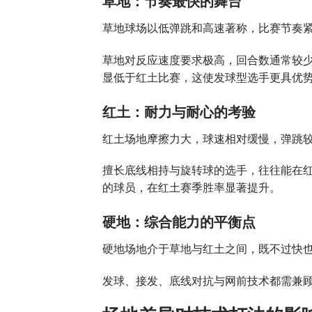
草地：节奏最快的舞台
草地球场以低弹跳和高速著称，比赛节奏
草地对反应速度要求极高，回合数通常较少
显低于红土比赛，这使发球型选手更具优
红土：耐力与耐心的考验
红土场地摩擦力大，球速相对缓慢，弹跳
擅长底线相持与旋转球的选手，往往能在红
的球员，在红土赛季胜率显著提升。
硬地：综合能力的平衡点
硬地场地介于草地与红土之间，既不过快
发球、接发、底线对抗与网前技术都需兼