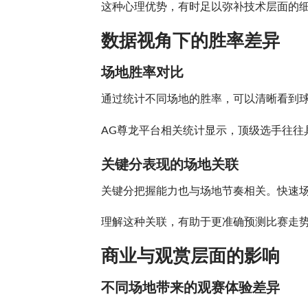
这种心理优势，有时足以弥补技术层面的
数据视角下的胜率差异
场地胜率对比
通过统计不同场地的胜率，可以清晰看到
AG尊龙平台相关统计显示，顶级选手往往
关键分表现的场地关联
关键分把握能力也与场地节奏相关。快速
理解这种关联，有助于更准确预测比赛走
商业与观赏层面的影响
不同场地带来的观赛体验差异