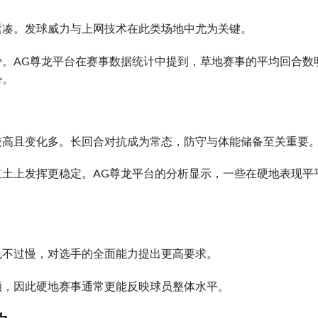
紧凑。发球威力与上网技术在此类场地中尤为关键。
。AG尊龙平台在赛事数据统计中提到，草地赛事的平均回合数
势。
较高且变化多。长回合对抗成为常态，防守与体能储备至关重要
土上发挥更稳定。AG尊龙平台的分析显示，一些在硬地表现平
也不过慢，对选手的全面能力提出更高要求。
顾，因此硬地赛事通常更能反映球员整体水平。