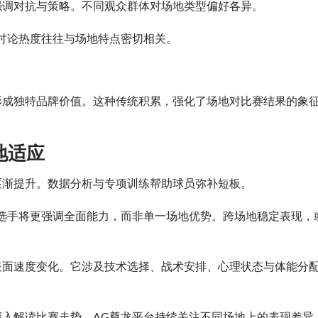
强调对抗与策略。不同观众群体对场地类型偏好各异。
讨论热度往往与场地特点密切相关。
形成独特品牌价值。这种传统积累，强化了场地对比赛结果的象
地适应
逐渐提升。数据分析与专项训练帮助球员弥补短板。
选手将更强调全面能力，而非单一场地优势。跨场地稳定表现，
表面速度变化。它涉及技术选择、战术安排、心理状态与体能分
入解读比赛走势。AG尊龙平台持续关注不同场地上的表现差异