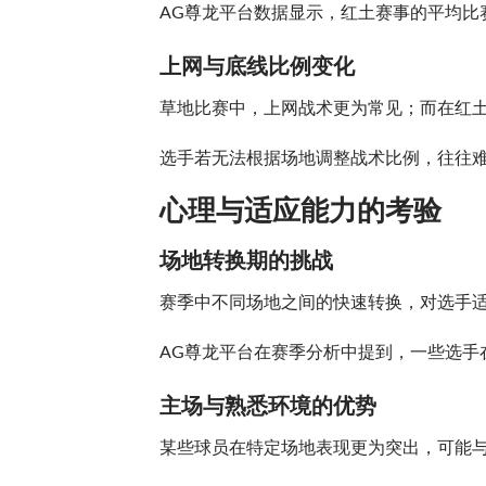
AG尊龙平台数据显示，红土赛事的平均比
上网与底线比例变化
草地比赛中，上网战术更为常见；而在红
选手若无法根据场地调整战术比例，往往
心理与适应能力的考验
场地转换期的挑战
赛季中不同场地之间的快速转换，对选手
AG尊龙平台在赛季分析中提到，一些选手
主场与熟悉环境的优势
某些球员在特定场地表现更为突出，可能