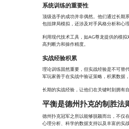
系统训练的重要性
顶级选手的成功并非偶然。他们通过长期
包括牌局模拟，还涉及对手风格分析和心
利用现代技术工具，如AG尊龙提供的模拟
高判断力和操作精度。
实战经验积累
理论训练固然重要，但实战经验是不可替
军玩家善于在实战中验证策略，积累数据
长期的实战经验，让他们在关键时刻拥有
平衡是德州扑克的制胜法
德州扑克冠军之所以能够脱颖而出，不仅
心理分析、科学的数据支持以及丰富的实