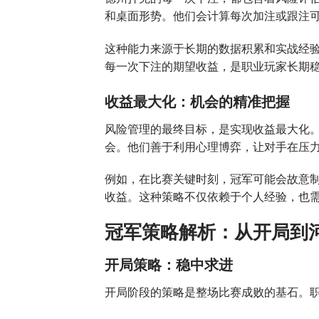
和桌面形势。他们会计算每次加注或跟注
这种能力来源于长期的数据积累和实战经
每一次下注的期望收益，是职业玩家长期
收益最大化：机会的精准把握
风险管理的最终目标，是实现收益最大化
会。他们善于利用心理博弈，让对手在压
例如，在比赛关键时刻，冠军可能会故意
收益。这种策略不仅依赖于个人经验，也
冠军策略解析：从开局到
开局策略：稳中求进
开局阶段的策略是整场比赛成败的基石。