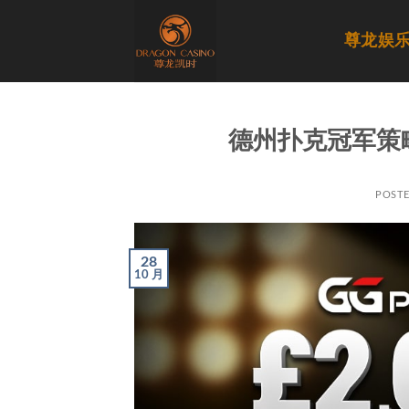
跳
到
尊龙娱
内
容
德州扑克冠军策
POST
28
10 月