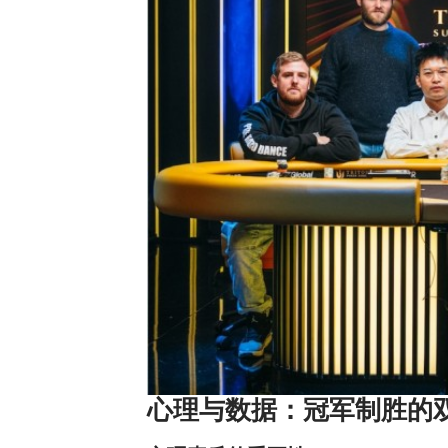
心理与数据：冠军制胜的