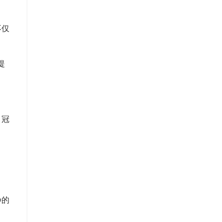
不仅
提
。冠
静的