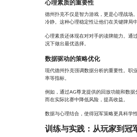
心理素质的重要性
德州扑克不仅是智力游戏，更是心理战场
冷静。这种心理稳定性让他们在关键牌局
心理素质还体现在对对手的读牌能力。通
况下做出最优选择。
数据驱动的策略优化
现代德州扑克强调数据分析的重要性。职
率等指标。
例如，通过AG尊龙提供的回放功能和数据
而在实际比赛中降低风险，提高收益。
数据与心理结合，使得冠军策略更具科学
训练与实践：从玩家到冠