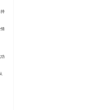
保持
险情
成功
从