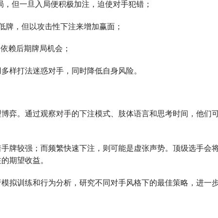
选高牌入局，但一旦入局便积极加注，迫使对手犯错；
多参与中低牌，但以攻击性下注来增加赢面；
入局，依赖后期牌局机会；
用多样打法迷惑对手，同时降低自身风险。
理博弈。通过观察对手的下注模式、肢体语言和思考时间，他们
着手牌较强；而频繁快速下注，则可能是虚张声势。顶级选手会
注的期望收益。
行模拟训练和行为分析，研究不同对手风格下的最佳策略，进一