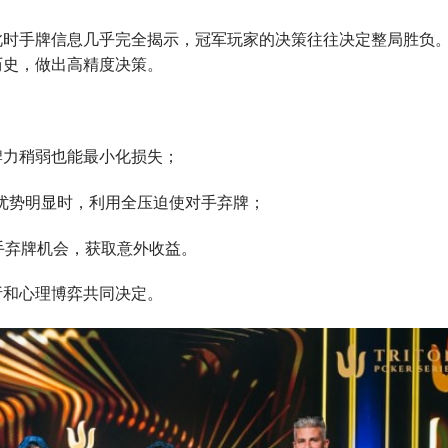
此时手牌信息几乎完全揭示，冠军玩家的决策往往决定整局胜负
历史，做出高精度决策。
牌力稍弱也能最小化损失；
心理优势明显时，利用全压迫使对手弃牌；
对手弃牌机会，获取意外收益。
析和心理博弈共同决定。