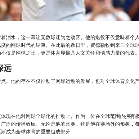
含着泪水，这一幕让无数球迷为之动容。他的退役不仅意味着个
风度的网球时代的结束。在此后的数日里，费德勒收到来自全球
勒不仅是网球之王，更是体育界最具人文关怀和情感力量的代表
深远
折点。他的存在不仅推动了网球运动的发展，也对全球体育文化
更体现在他对网球全球化的推动上。作为一位在全球范围内拥有
了广泛的传播效应。无论是他的比赛，还是他在赛场外的形象，
逐渐成为全球体育的重要组成部分。