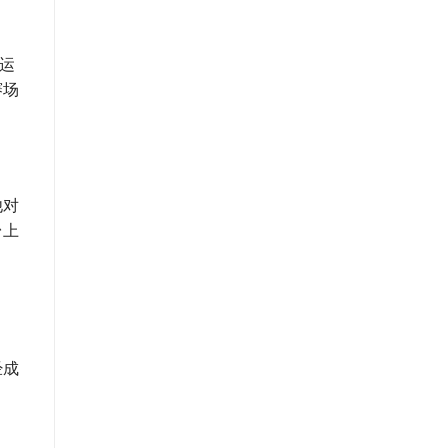
运
赛场
他对
台上
经成