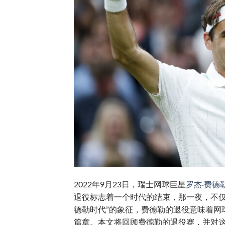
2022年9月23日，瑞士网球巨星
罗杰·费德
退役标志着一个时代的结束，那一夜，不仅
德勒时代”的象征，费德勒的退役意味着网
篇章。本文将回顾费德勒的退役赛，并对