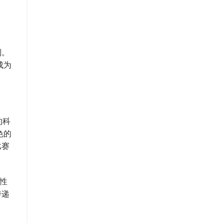
别。
成为
约科
色的
比赛
性
传递