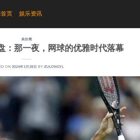
乐首页
娱乐资讯
未分类
盘：那一夜，网球的优雅时代落幕
ED ON
2026年1月28日
BY
ZULONGYL