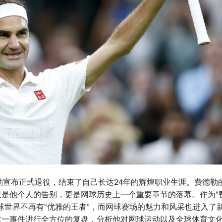
勒
宣布正式退役，结束了自己长达24年的辉煌职业生涯。费德勒
是他个人的告别，更是网球历史上一个重要章节的落幕。作为“
球世界不再有“优雅的王者”，而网球赛场的魅力和风采也进入了
这一事件进行全方位的复盘，分析他对网球运动以及全球体育文