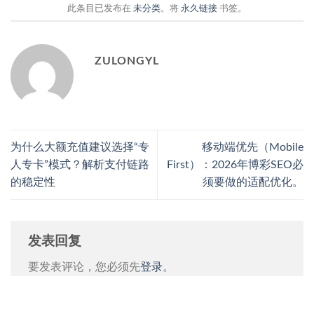
此条目已发布在
未分类
。将
永久链接
书签。
ZULONGYL
为什么大额充值建议选择“专
移动端优先（Mobile
人专卡”模式？解析支付链路
First）：2026年博彩SEO必
的稳定性
须要做的适配优化。
发表回复
要发表评论，您必须先
登录
。