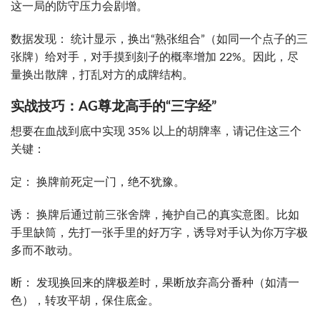
这一局的防守压力会剧增。
数据发现： 统计显示，换出“熟张组合”（如同一个点子的三
张牌）给对手，对手摸到刻子的概率增加 22%。因此，尽
量换出散牌，打乱对方的成牌结构。
实战技巧：AG尊龙高手的“三字经”
想要在血战到底中实现 35% 以上的胡牌率，请记住这三个
关键：
定： 换牌前死定一门，绝不犹豫。
诱： 换牌后通过前三张舍牌，掩护自己的真实意图。比如
手里缺筒，先打一张手里的好万字，诱导对手认为你万字极
多而不敢动。
断： 发现换回来的牌极差时，果断放弃高分番种（如清一
色），转攻平胡，保住底金。