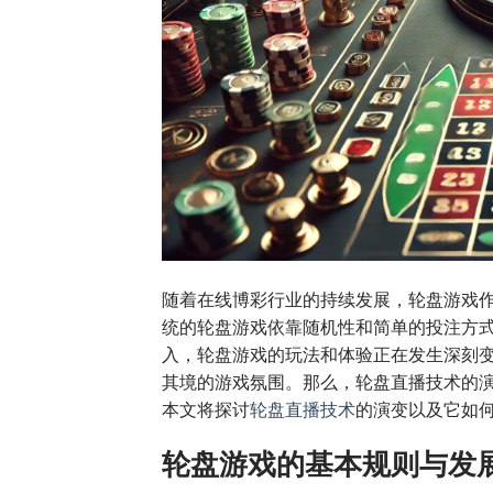
随着在线博彩行业的持续发展，轮盘游戏
统的轮盘游戏依靠随机性和简单的投注方
入，轮盘游戏的玩法和体验正在发生深刻
其境的游戏氛围。那么，轮盘直播技术的
本文将探讨
轮盘直播技术
的演变以及它如
轮盘游戏的基本规则与发