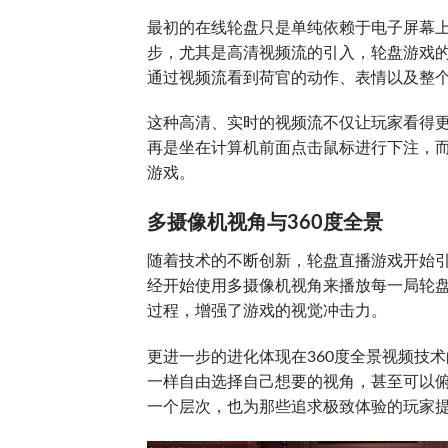
最初的在线轮盘只是单纯依赖于电子屏幕
步，尤其是高清视频流的引入，轮盘游戏
通过视频流看到荷官的动作、表情以及整
这种高清、实时的视频流不仅让玩家看得
再是坐在计算机前面点击鼠标进行下注，
游戏。
多摄像机视角与360度全景
随着技术的不断创新，轮盘直播游戏开始
经开始使用多摄像机视角来播放每一局轮
过程，增强了游戏的视觉冲击力。
更进一步的进化体现在360度全景视频技
一样自由选择自己想要的视角，甚至可以
一个层次，也为那些追求极致体验的玩家