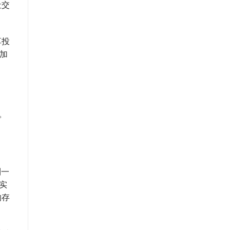
社交
享投
加
。
到一
实
的存