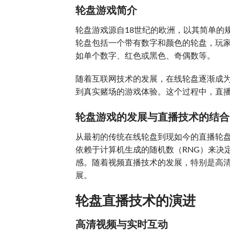
轮盘游戏简介
轮盘游戏源自18世纪的欧洲，以其简单的
轮盘包括一个带有数字和颜色的轮盘，玩
如单个数字、红色或黑色、奇偶数等。
随着互联网技术的发展，在线轮盘逐渐成
到真实赌场的游戏体验。这个过程中，直
轮盘游戏的发展与直播技术的结合
从最初的传统在线轮盘到现如今的直播轮
依赖于计算机生成的随机数（RNG）来决
感。随着视频直播技术的发展，特别是高
展。
轮盘直播技术的演进
高清视频与实时互动