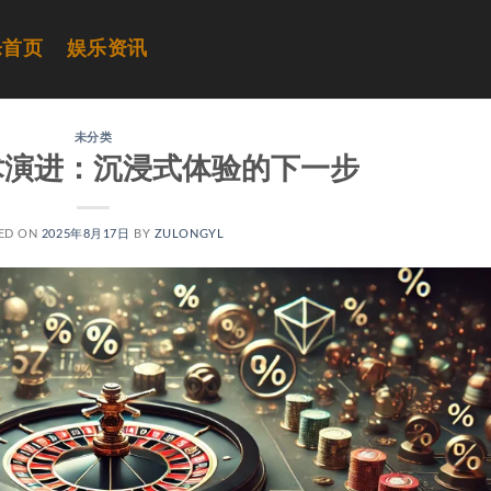
乐首页
娱乐资讯
未分类
术演进：沉浸式体验的下一步
ED ON
2025年8月17日
BY
ZULONGYL