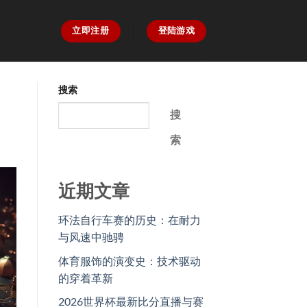
立即注册
登陆游戏
搜索
搜
索
近期文章
环法自行车赛的历史：在耐力
与风速中驰骋
体育服饰的演变史：技术驱动
的穿着革新
2026世界杯最新比分直播与赛