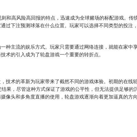
规则和高风险高回报的特点，迅速成为全球赌场的标配游戏。传
家通过下注预测球落在什么位置。玩家可以选择不同类型的投注
为一种主流的娱乐方式。玩家只需要通过网络连接，就能在家中
播技术的引入成为了轮盘游戏一个重要的转折点。
盘，技术的革新为玩家带来了截然不同的游戏体验。初期的在线
定结果，尽管这种方式保证了游戏的公平性，但无法提供足够的
清摄像头和多角度直播的使用，轮盘游戏逐渐向着更加逼真的方