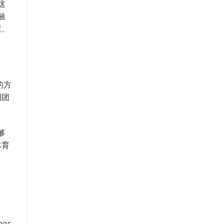
这
融
重、
的方
到团
够
体育