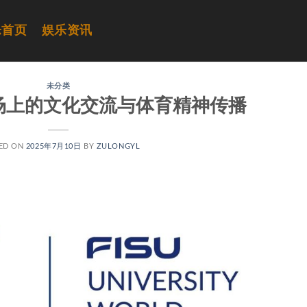
乐首页
娱乐资讯
未分类
赛场上的文化交流与体育精神传播
ED ON
2025年7月10日
BY
ZULONGYL