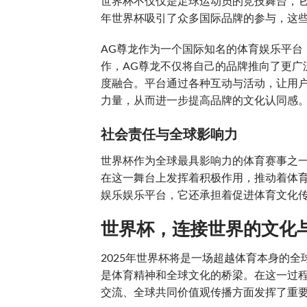
世界杯不仅仅是足球运动员的竞技舞台，它
年世界杯吸引了众多国际品牌的参与，这
AG尊龙作为一个国际知名的体育娱乐平台
作，AG尊龙不仅将自己的品牌推向了更广
度融合。平台通过各种互动与活动，让用
力量，从而进一步提高品牌的文化认同感
社会责任与全球影响力
世界杯作为全球最具影响力的体育赛事之
在这一舞台上发挥着积极作用，推动着体育
娱乐娱乐平台，它还承担着促进体育文化
世界杯，连接世界的文化
2025年世界杯将是一场超越体育本身的
是体育精神和全球文化的桥梁。在这一过程
交流、全球共同价值观传播方面发挥了重