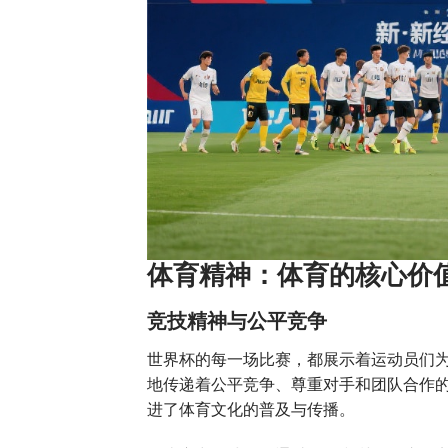
体育精神：体育的核心价
竞技精神与公平竞争
世界杯的每一场比赛，都展示着运动员们
地传递着公平竞争、尊重对手和团队合作
进了体育文化的普及与传播。