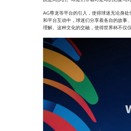
AG尊龙等平台的引入，使得球迷无论身处
和平台互动中，球迷们分享着各自的故事
理解。这种文化的交融，使得世界杯不仅