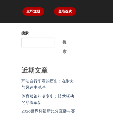
立即注册
登陆游戏
搜索
搜
索
近期文章
环法自行车赛的历史：在耐力
与风速中驰骋
体育服饰的演变史：技术驱动
的穿着革新
2026世界杯最新比分直播与赛