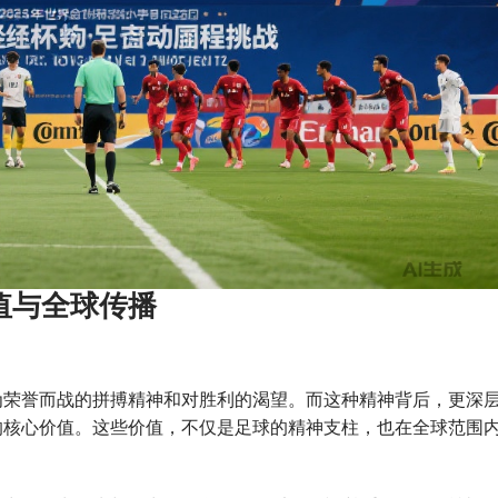
值与全球传播
为荣誉而战的拼搏精神和对胜利的渴望。而这种精神背后，更深
的核心价值。这些价值，不仅是足球的精神支柱，也在全球范围