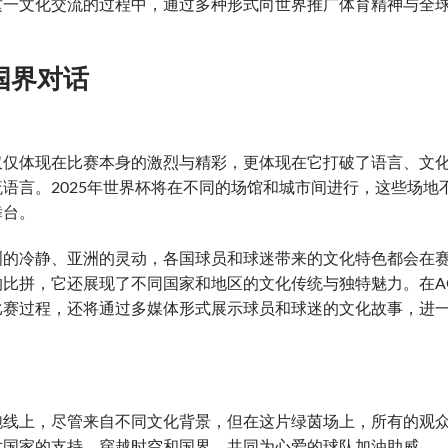
这一文化交流的过程中，通过多种形式向世界推广体育精神与全
国界对话
仅仅体现在比赛本身的激烈与精彩，更体现在它打破了语言、文
语言。2025年世界杯将在不同的场馆和城市间进行，这些场地
舞台。
洲的冷静、亚洲的灵动，各国球员和球迷带来的文化特色都会在
比拼，它还展现了不同国家和地区的文化传统与独特魅力。在A
比赛过程，还将通过多媒体形式展示球员和球迷的文化故事，进
跑线上，尽管来自不同文化背景，但在这片绿茵场上，所有的观
对国家的支持，穿越时空和国界，共同为心爱的球队加油助威。