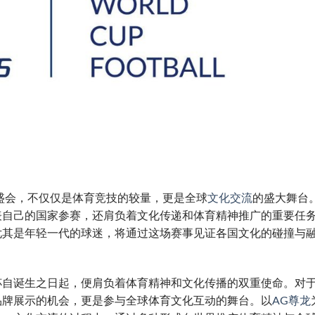
要盛会，不仅仅是体育竞技的较量，更是全球
文化交流
的盛大舞台
表自己的国家参赛，还肩负着文化传递和体育精神推广的重要任
尤其是年轻一代的球迷，将通过这场赛事见证各国文化的碰撞与
杯自诞生之日起，便肩负着体育精神和文化传播的双重使命。对
品牌展示的机会，更是参与全球体育文化互动的舞台。以
AG尊龙