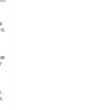
25
深
文化
们都
个
示，
化