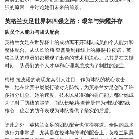
强的原因，并讨论她们未来的前景。
英格兰女足世界杯四强之路：艰辛与荣耀并存
队员个人能力与团队配合
英格兰女足在世界杯上的成功离不开球队成员的个人能力和
整体配合。从队长哈莉·查普曼到锋线上的梅根·拉皮诺，英
格兰队的球员们都展现了出色的技术和决心。尤其是在关键
时刻，队员们的个人才华和心理素质成为了制胜的法宝。
梅根·拉皮诺的表现尤其引人注目。作为球队的核心攻击
手，她在比赛中屡屡打破对方防线，为英格兰女足创造了许
多得分机会。她的速度、技术以及准确的射门能力都让她成
为了对手防线的噩梦。而队长哈莉·查普曼作为球队的防线
核心，稳定的防守表现为球队提供了坚实的后盾。
除此之外，英格兰女足的团队配合也值得称道。全队的战术
执行力非常强，尤其是在控球与传球的配合上，英格兰队展