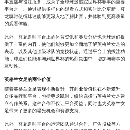
事直播与投注服务，成为了全球球迷追踪世界杯赛事的重要
平台之一。通过提供多样化的观看方式和实时比分更新，尊
龙凯时使得球迷能够更深入地了解比赛，并体验到更高质量
的观看体验。
此外，尊龙凯时平台上的体育资讯和赛后分析也为球迷们提
供了丰富的内容，使他们能够更加全面地了解英格兰女足的
表现，以及其他顶级球队的竞技状态。通过平台上的投注功
能，球迷们也能参与到世界杯的热烈氛围中，增加与赛事的
互动性。
英格兰女足的商业价值
随着英格兰女足表现不断提升，其商业价值也在不断攀升。
众多品牌和平台，包括尊龙凯时，纷纷选择与英格兰女足建
立合作关系。这种合作不仅让平台受益，同时也为英格兰女
足带来了更多的曝光机会和资源支持。
此外，尊龙凯时平台的运营团队通过合作、广告投放等方