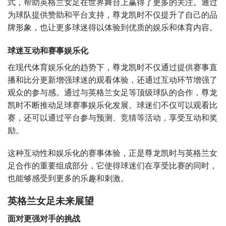
式，帮助英格兰女足在世界舞台上赢得了更多的关注。通过
为球队提供赞助和平台支持，尊龙凯时不仅提升了自己的品
牌形象，也让更多球迷得以体验到优质的娱乐和体育内容。
球迷互动和赛事娱乐化
在现代体育娱乐化的趋势下，尊龙凯时不仅通过提供赛事直
播和比分更新增强球迷的观看体验，还通过互动环节增强了
观众的参与感。通过与英格兰女足等顶级球队的合作，尊龙
凯时不断推动足球赛事娱乐化发展。球迷们不仅可以观看比
赛，还可以通过平台参与预测、竞猜等活动，享受互动和奖
励。
这种互动性和娱乐化的赛事体验，正是尊龙凯时与英格兰女
足合作的重要组成部分，它使得球迷们在享受比赛的同时，
也能够感受到更多的乐趣和刺激。
英格兰女足未来展望
面对更强对手的挑战