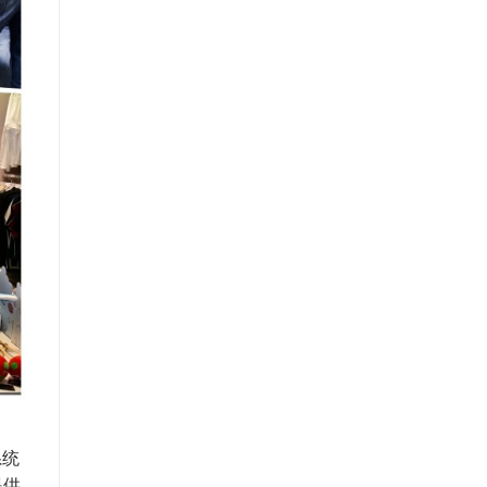
系统
提供