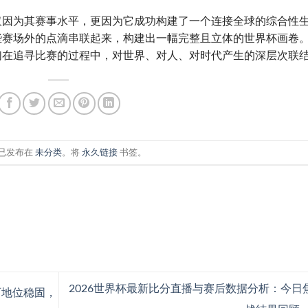
仅因为其赛事水平，更因为它成功构建了一个连接全球的综合性
些赛场外的点滴串联起来，构建出一幅完整且立体的世界杯画卷
们在追寻比赛的过程中，对世界、对人、对时代产生的深层次联
已发布在
未分类
。将
永久链接
书签。
2026世界杯最新比分直播与赛后数据分析：今日
西地位稳固，