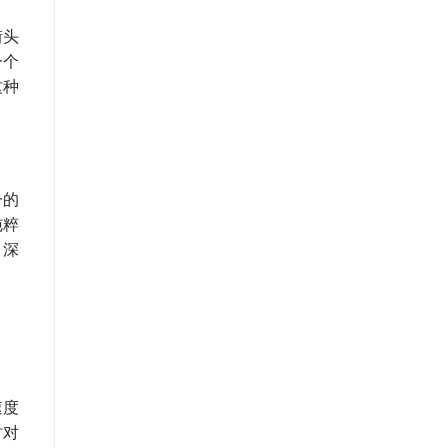
街头
一个
这种
一的
纯粹
，深
速度
时
对