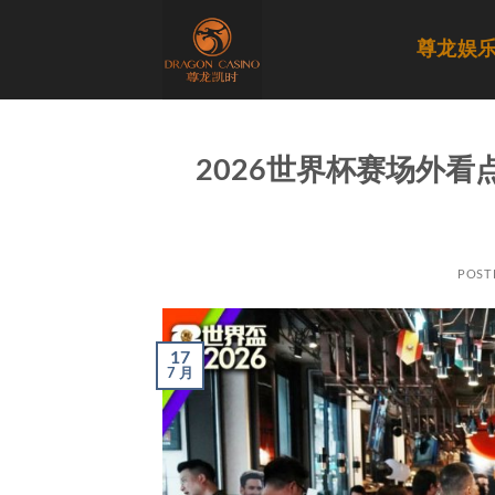
跳
到
尊龙娱
内
容
2026世界杯赛场外
POST
17
7 月