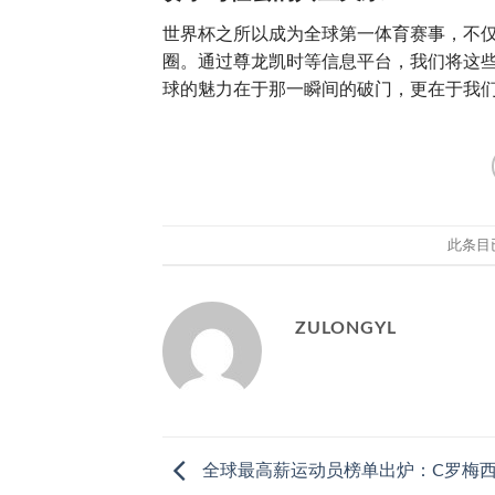
世界杯之所以成为全球第一体育赛事，不
圈。通过
尊龙凯时
等信息平台，我们将这
球的魅力在于那一瞬间的破门，更在于我
此条目
ZULONGYL
全球最高薪运动员榜单出炉：C罗梅