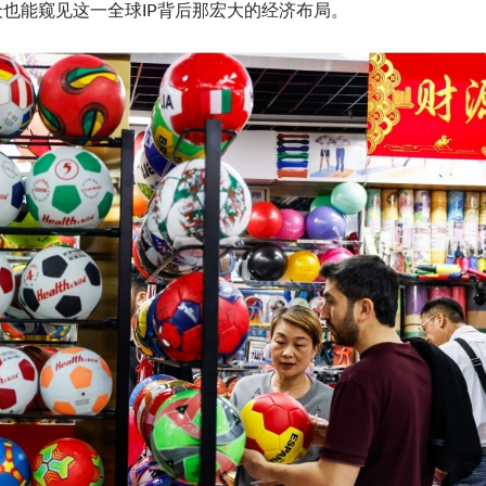
也能窥见这一全球IP背后那宏大的经济布局。